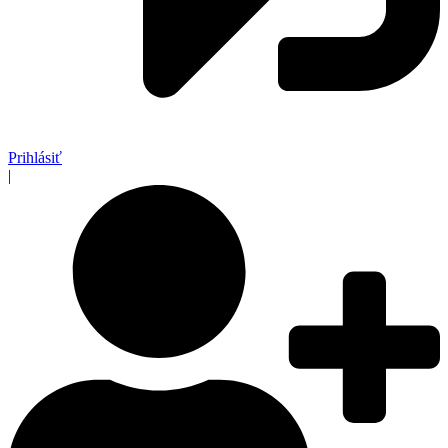
Prihlásiť
|