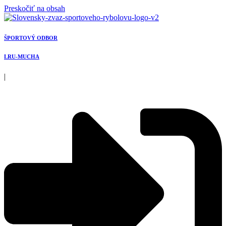
Preskočiť na obsah
ŠPORTOVÝ ODBOR
LRU-MUCHA
|