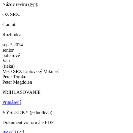
Názov revíru (typ):
OZ SRZ:
Garant:
Rozhodca:
sep 7,2024
senior
pohárové
Vah
(rieka)
MsO SRZ Liptovský Mikuláš
Peter Tomko
Peter Magdolen
PRIHLASOVANIE
Prihlásení
VÝSLEDKY (jednotlivci)
Dokument vo formáte PDF
PREČÍTAŤ